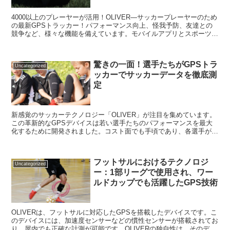
4000以上のプレーヤーが活用！OLIVER―サッカープレーヤーのため
の最新GPSトラッカー！パフォーマンス向上、怪我予防、友達との
競争など、様々な機能を備えています。モバイルアプリとスポーツ科
学を活用し、試合やトレーニング中のデータを分析。手頃な価格で女
性、男性、ユース、プロにも利用可能。
驚きの一面！選手たちがGPSトラ
Uncategorized
ッカーでサッカーデータを徹底測
定
新感覚のサッカーテクノロジー「OLIVER」が注目を集めています。
この革新的なGPSデバイスは若い選手たちのパフォーマンスを最大
化するために開発されました。コスト面でも手頃であり、各選手が自
分自身のデバイスを所有することができます。さらに、快適な装着感
と使いやすさも魅力の一つ。メトリクスを計測し、報告書として提供
されることで、選手たちは自身の成績を客観的に確認できます。
フットサルにおけるテクノロジ
OLIVERはキャンパスエクスペリエンスファンダシオン・レアル・マ
Uncategorized
ー：1部リーグで使用され、ワー
ドリードとの提携や他の大会でも採用され、将来のサッカーコーチン
グにおいて重要な役割を果たしています。
ルドカップでも活躍したGPS技術
OLIVERは、フットサルに対応したGPSを搭載したデバイスです。こ
のデバイスには、加速度センサーなどの慣性センサーが搭載されてお
り、屋内でも正確な計測が可能です。OLIVERの独自性は、そのデー