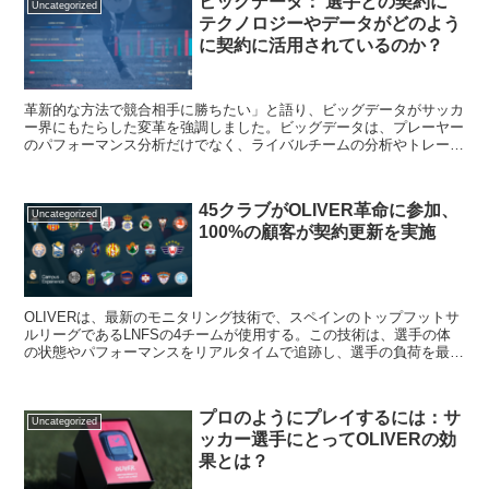
ビッグデータ： 選手との契約に
能にしている。さらに、フットサルに特化したカスタマイズも可能
Uncategorized
テクノロジーやデータがどのよう
で、キックパワーや加速度など、フットサルに必要なメトリックスも
測定できる。
に契約に活用されているのか？
革新的な方法で競合相手に勝ちたい」と語り、ビッグデータがサッカ
ー界にもたらした変革を強調しました。ビッグデータは、プレーヤー
のパフォーマンス分析だけでなく、ライバルチームの分析やトレーニ
ング計画など、さまざまな面で利用されています。ビッグデータを活
用しないチームは、将来的に深刻な不利益を被ることになるでしょ
う。一方で、革新的なチームは、セビージャやケビン・デ・ブライ
45クラブがOLIVER革命に参加、
ネ、デパイ、ドイツ代表のように、ビッグデータを活用して利益を最
Uncategorized
100%の顧客が契約更新を実施
大化することができるでしょう。
OLIVERは、最新のモニタリング技術で、スペインのトップフットサ
ルリーグであるLNFSの4チームが使用する。この技術は、選手の体
の状態やパフォーマンスをリアルタイムで追跡し、選手の負荷を最適
化するために必要な情報を提供する。選手の怪我のリスクを減らすだ
けでなく、トレーナーやコーチがチームのパフォーマンスを改善する
ために必要なデータを提供することにも役立つ。多くの選手やチーム
プロのようにプレイするには：サ
に採用されており、スポーツ界で必要不可欠な技術となっている。
Uncategorized
ッカー選手にとってOLIVERの効
果とは？