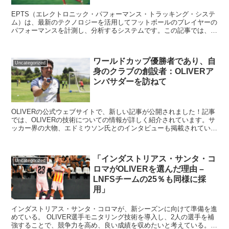
EPTS（エレクトロニック・パフォーマンス・トラッキング・システ
ム）は、最新のテクノロジーを活用してフットボールのプレイヤーの
パフォーマンスを計測し、分析するシステムです。この記事では、な
ぜEPTSがプロや全国優勝をめざすフットボーラーにと...
ワールドカップ優勝者であり、自
Uncategorized
身のクラブの創設者：OLIVERア
ンバサダーを訪ねて
OLIVERの公式ウェブサイトで、新しい記事が公開されました！記事
では、OLIVERの技術についての情報が詳しく紹介されています。サ
ッカー界の大物、エドミウソン氏とのインタビューも掲載されていま
す。彼はサッカーが社会的包摂に大きな役割を果たすと語り、ブラジ
ル代表のワールドカップ優勝を予想しています。興味のある方は、公
式ウェブサイトをチェックしてみてください！
「インダストリアス・サンタ・コ
Uncategorized
ロマがOLIVERを選んだ理由 –
LNFSチームの25％も同様に採
用」
インダストリアス・サンタ・コロマが、新シーズンに向けて準備を進
めている。 OLIVER選手モニタリング技術を導入し、2人の選手を補
強することで、競争力を高め、良い成績を収めたいと考えている。さ