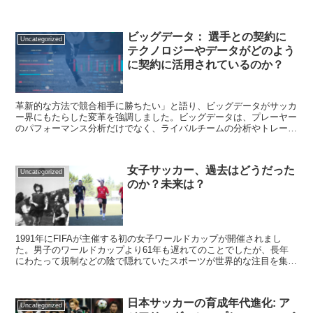
らに、新しいコーチングスタッフとしてXavi Closasが加わり、彼の
経験と知識を生かして、クラブをレベルアップさせることが期待され
ている。 OLIVERの主な目的は、選手のメトリックスを得ることだ
ビッグデータ： 選手との契約に
が、負荷管理にも役立っている。これにより、クラブは選手を最高の
Uncategorized
テクノロジーやデータがどのよう
ケアで支え、時間、お金、リソースを節約できる。 また、Closas氏
は、チームのアイデンティティを守り、チームを次のレベルに導くた
に契約に活用されているのか？
めに、チームの選手たちがオリバーのモニタリング技術を使っている
と述べた。
革新的な方法で競合相手に勝ちたい」と語り、ビッグデータがサッカ
ー界にもたらした変革を強調しました。ビッグデータは、プレーヤー
のパフォーマンス分析だけでなく、ライバルチームの分析やトレーニ
ング計画など、さまざまな面で利用されています。ビッグデータを活
用しないチームは、将来的に深刻な不利益を被ることになるでしょ
う。一方で、革新的なチームは、セビージャやケビン・デ・ブライ
女子サッカー、過去はどうだった
ネ、デパイ、ドイツ代表のように、ビッグデータを活用して利益を最
Uncategorized
のか？未来は？
大化することができるでしょう。
1991年にFIFAが主催する初の女子ワールドカップが開催されまし
た。男子のワールドカップより61年も遅れてのことでしたが、長年
にわたって規制などの陰で隠れていたスポーツが世界的な注目を集め
ることとなりました。女子サッカーはまだまだ発展の余...
日本サッカーの育成年代進化: ア
Uncategorized