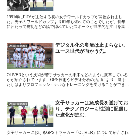
1991年にFIFAが主催する初の女子ワールドカップが開催されまし
た。男子のワールドカップより61年も遅れてのことでしたが、長年
にわたって規制などの陰で隠れていたスポーツが世界的な注目を集め
ることとなりました。女子サッカーはまだまだ発展の余...
デジタル化の潮流は止まらない。
Uncategorized
ユース世代が向かう先。
OLIVERという技術が若手サッカーの未来をどのように変革している
かが紹介されています。GPS技術やビデオ分析の活用により、選手
たちはよりプロフェッショナルなトレーニングを受けることができま
す。また、将来のエリート選手を育成するためにクラブやアカデミー
が技術への投資を増やしていることも触れられています。草の根レベ
ルのサッカーにおける技術の重要性や、UEFAなどが草の根レベルの
女子サッカーは急成長を遂げてお
発展を支援していることも紹介.
Uncategorized
り、テクノロジーも性別に配慮し
た進化が進む。
女子サッカーにおけるGPSトラッカー「OLIVER」について紹介され