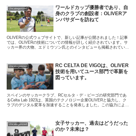
ワールドカップ優勝者であり、自
Uncategorized
身のクラブの創設者：OLIVERア
ンバサダーを訪ねて
OLIVERの公式ウェブサイトで、新しい記事が公開されました！記事
では、OLIVERの技術についての情報が詳しく紹介されています。サ
ッカー界の大物、エドミウソン氏とのインタビューも掲載されていま
す。彼はサッカーが社会的包摂に大きな役割を果たすと語り、ブラジ
ル代表のワールドカップ優勝を予想しています。興味のある方は、公
式ウェブサイトをチェックしてみてください！
RC CELTA DE VIGOは、OLIVER
Uncategorized
技術を用いてユース部門で革新を
図っています。
スペインのサッカークラブ、RCセルタ・デ・ビーゴの研究部門であ
るCelta Lab 1923は、英国のテクノロジー企業OLIVERと協力し、ク
ラブのデジタル変革を加速することを発表しました。この協力によ
り、RCセルタ・デ・ビーゴは、選手のパフォーマンス分析を強化す
ることが期待されます。Celta Lab 1923は、若手選手の育成にも力を
入れており、OLIVERとの協力によって、クラブの競争力向上が見込
女子サッカー、過去はどうだった
まれます。OLIVERは、世界中の企業にデジタル変革を支援するテク
Uncategorized
のか？未来は？
ノロジーソリューションを提供しています。