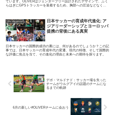
ています。OLIVERはジェンダーフリー設計されたデザインで、ふく
らはぎにGPSトラッカーを装着するため、胸部への圧迫などなく選
手は自然な感覚で使用することができます。OLIVERは選手の移動距
離、速度、ボールの接触回数、総所有時間など、様々なデータを収集
することができ、トレーナーやコーチはこれらのデータを分析するこ
日本サッカーの育成年代進化: ア
とで、選手の能力を正確に把握し、より効果的なトレーニングプログ
Uncategorized
ジアリーダーシップとヨーロッパ
ラムを作成することができます。OLIVERは女子サッカーにおけるテ
クノロジーの進歩に貢献し、このスポーツの成長を促進しています。
提携の背後にある真実
日本サッカーの国際的成功の裏には、何があるのでしょうか？この記
事では、日本サッカーの育成年代の変遷、現代の特徴、そして国際的
な評価に焦点を当て、その進化の理由と未来への期待を探ります。
デポ・マルドナド：サッカー場を失った
チームがウルグアイの話題のチームにな
るまでの軌跡
6月の新しい#OLIVERチームに会おう