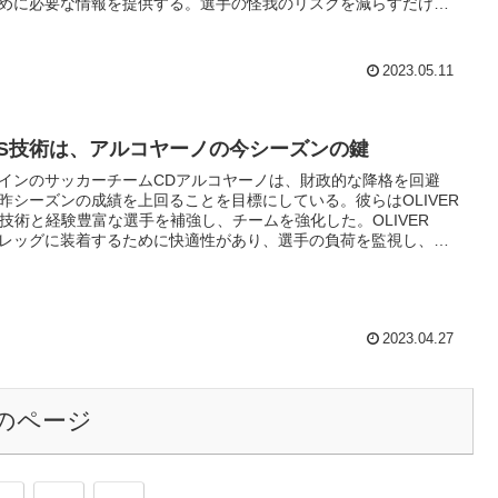
めに必要な情報を提供する。選手の怪我のリスクを減らすだけで
、トレーナーやコーチがチームのパフォーマンスを改善するため
要なデータを提供することにも役立つ。多くの選手やチームに採
れており、スポーツ界で必要不可欠な技術となっている。
2023.05.11
PS技術は、アルコヤーノの今シーズンの鍵
インのサッカーチームCDアルコヤーノは、財政的な降格を回避
昨シーズンの成績を上回ることを目標にしている。彼らはOLIVER
S技術と経験豊富な選手を補強し、チームを強化した。OLIVER
レッグに装着するために快適性があり、選手の負荷を監視し、ト
ニングの計画を立てることができるため、品質が向上するとされ
CDアルコヤーノは、OLIVERを選んだ理由として、新しい技術で
、トレーニングプロセスで役立つと確信しているためである。
2023.04.27
のページ