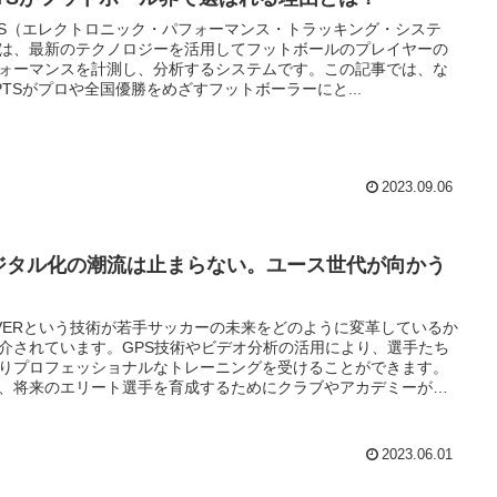
TS（エレクトロニック・パフォーマンス・トラッキング・システ
は、最新のテクノロジーを活用してフットボールのプレイヤーの
ォーマンスを計測し、分析するシステムです。この記事では、な
PTSがプロや全国優勝をめざすフットボーラーにと...
2023.09.06
ジタル化の潮流は止まらない。ユース世代が向かう
。
IVERという技術が若手サッカーの未来をどのように変革しているか
介されています。GPS技術やビデオ分析の活用により、選手たち
りプロフェッショナルなトレーニングを受けることができます。
、将来のエリート選手を育成するためにクラブやアカデミーが技
の投資を増やしていることも触れられています。草の根レベルの
カーにおける技術の重要性や、UEFAなどが草の根レベルの発展を
していることも紹介.
2023.06.01