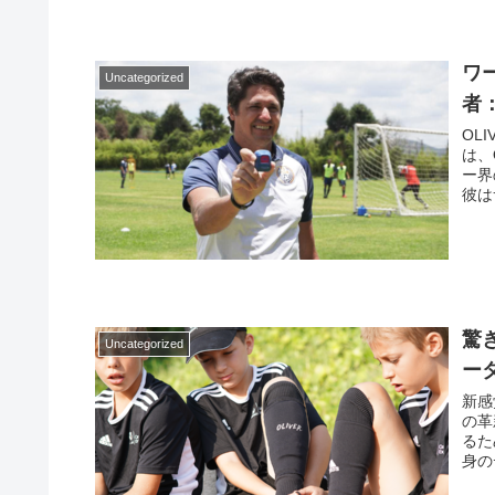
ワ
Uncategorized
者
OL
は、
ー界
彼は
表の
ェブ
驚
Uncategorized
ー
新感
の革
るた
身の
いや