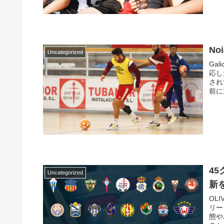
るこ
キャ
の提
重要
N
Uncategorized
Gal
応し
され
前に
ンを
ショ
導入
クを
予防
なツ
4
Uncategorized
新
OL
リー
態や