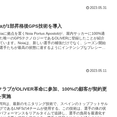
とで、選手たちは自身の成績を客観的に確認できます。OLIVERは
ンパスエクスペリエンスファンダシオン・レアル・マドリードと
2023.05.31
携や他の大会でも採用され、将来のサッカーコーチングにおいて
な役割を果たしています。
oiaが1部昇格後GPS技術を導入
iciaに拠点を置くNoia Portus Apostoliが、屋内サッカーに100%適
た唯一のGPSテクノロジーであるOLIVERに登録したことが紹介
ています。Noiaは、新しい選手の補強だけでなく、シーズン開始
選手たちが最高の状態に達するようにインテンシブなプレシーズ
行いました。彼らは、負荷をコントロールし、トレーニングセッ
ンを計画することを目的に、GPSテクノロジーであるOLIVERを
することを決定しました。このテクノロジーは、選手のメトリッ
測定し、サッカーに必要なデータを提供することにより、怪我の
に役立ちます。さらに、トレーナーとコーチにとって非常に有用
2023.05.11
ールを提供します。
5クラブがOLIVER革命に参加、100%の顧客が契約更
を実施
IVERは、最新のモニタリング技術で、スペインのトップフットサル
グであるLNFSの4チームが使用する。この技術は、選手の体の状
パフォーマンスをリアルタイムで追跡し、選手の負荷を最適化す