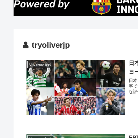
tryoliverjp
日
Uncategorized
ヨ
日本
事で
な評
E