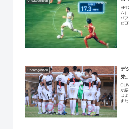
Uncategorized
EP
ム）
パフ
ぜE
デ
Uncategorized
先
OL
が紹
はよ
また
術へ
サッ
支援