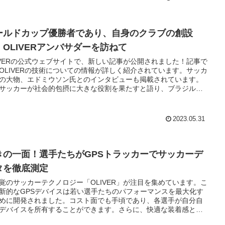
ールドカップ優勝者であり、自身のクラブの創設
：OLIVERアンバサダーを訪ねて
IVERの公式ウェブサイトで、新しい記事が公開されました！記事で
OLIVERの技術についての情報が詳しく紹介されています。サッカ
の大物、エドミウソン氏とのインタビューも掲載されています。
サッカーが社会的包摂に大きな役割を果たすと語り、ブラジル代
ワールドカップ優勝を予想しています。興味のある方は、公式ウ
サイトをチェックしてみてください！
2023.05.31
きの一面！選手たちがGPSトラッカーでサッカーデ
タを徹底測定
覚のサッカーテクノロジー「OLIVER」が注目を集めています。こ
新的なGPSデバイスは若い選手たちのパフォーマンスを最大化す
めに開発されました。コスト面でも手頃であり、各選手が自分自
デバイスを所有することができます。さらに、快適な装着感と使
すさも魅力の一つ。メトリクスを計測し、報告書として提供され