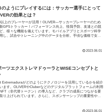
ロのようにプレイするには：サッカー選手にとって
IVERの効果とは？
00以上のプレーヤーが活用！OLIVER―サッカープレーヤーのため
新GPSトラッカー！パフォーマンス向上、怪我予防、友達との競
ど、様々な機能を備えています。モバイルアプリとスポーツ科学
用し、試合やトレーニング中のデータを分析。手頃な価格で女
男性、ユース、プロにも利用可能。
2023.06.01
ポーツエクストレマドゥーラとWISEコンセプトと
？
ort Extremaduraがどのようにテクノロジーを活用しているかを紹介
います。OLIVERやCluberなどのデジタルプラットフォームの利用
NFT（非代替トークン）の導入など、クラブの成長につながる要
取り上げられています。さらに、スポンサーシップの重要性やク
の目標についても言及されています。興味のある方は、記事を通
Sport Extremaduraの技術革新について詳しく知ることができま
2023.06.01