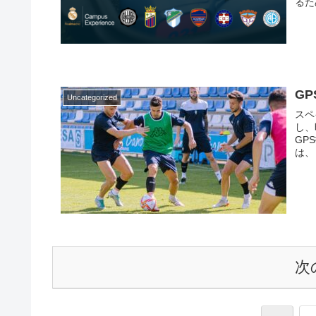
るた
なく
に必
用さ
G
Uncategorized
スペ
し、
GP
は、
レー
る。
あり
次