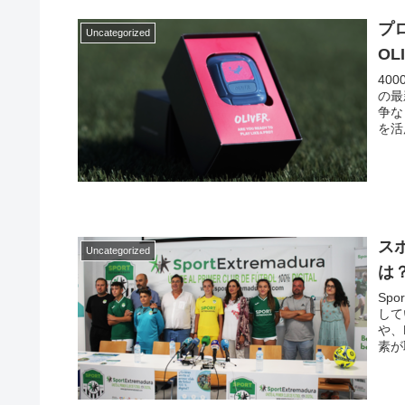
プ
Uncategorized
OL
40
の最
争な
を活
性、
ス
Uncategorized
は
Sp
して
や、
素が
ラブ
じて
す。