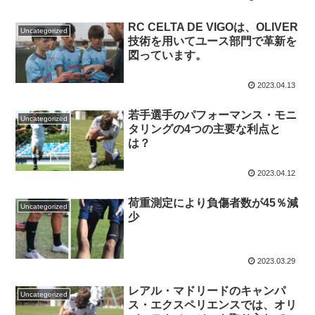
RC CELTA DE VIGOは、OLIVER
Uncategorized
技術を用いてユース部門で革新を
図っています。
2023.04.13
若手選手のパフォーマンス・モニ
Uncategorized
タリングの4つの主要な利点と
は？
2023.04.12
荷重測定により負傷者数が45％減
Uncategorized
少
2023.03.29
レアル・マドリードのキャンパ
Uncategorized
ス・エクスペリエンスでは、オリ