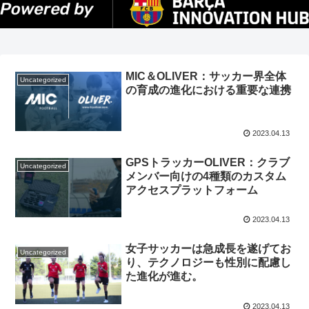
MIC＆OLIVER：サッカー界全体
Uncategorized
の育成の進化における重要な連携
2023.04.13
GPSトラッカーOLIVER：クラブ
Uncategorized
メンバー向けの4種類のカスタム
アクセスプラットフォーム
2023.04.13
女子サッカーは急成長を遂げてお
Uncategorized
り、テクノロジーも性別に配慮し
た進化が進む。
2023.04.13